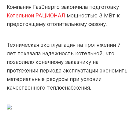
Контакты
Компания ГазЭнерго закончила подготовку
Котельной РАЦИОНАЛ
мощностью 3 МВт к
Контакты
предстоящему отопительному сезону.
О заводе
Объекты
Обратная
Техническая эксплуатация на протяжении 7
Новости
связь
лет показала надежность котельной, что
позволило конечному заказчику на
протяжении периода эксплуатации экономить
Портал
материальные ресурсы при условии
Завод РАЦИОНАЛ: г. Липецк
качественного теплоснабжения.
партнера
+7 (4742) 51-91-01
info-pk@razional.ru
Online-
сервис
Сервисная служба РАЦИОНАЛ: