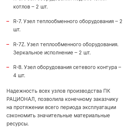
котлов – 2 шт.
+7 (910) 252-73-29
Поиск
service@razional.ru
по
R-7. Узел теплообменного оборудования – 2
сайту
шт.
R-7Z. Узел теплообменного оборудования.
Условия продаж
Зеркальное исполнение – 2 шт.
RU
Антикоррупционная политика
R-8. Узел оборудования сетевого контура –
Обработка персональных данных
4 шт.
Надежность всех узлов производства ПК
РАЦИОНАЛ, позволила конечному заказчику
на протяжении всего периода эксплуатации
сэкономить значительные материальные
© 2026 РАЦИОНАЛ
ресурсы.
Правовая оговорка