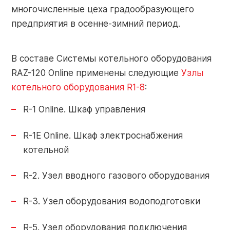
многочисленные цеха градообразующего
Контакты
предприятия в осенне-зимний период.
Контакты
О заводе
В составе Системы котельного оборудования
Объекты
RAZ-120 Online применены следующие
Узлы
Обратная
Новости
котельного оборудования R1-8
:
связь
R-1 Online. Шкаф управления
Портал
R-1E Online. Шкаф электроснабжения
Завод РАЦИОНАЛ: г. Липецк
партнера
котельной
+7 (4742) 51-91-01
R-2. Узел вводного газового оборудования
info-pk@razional.ru
Online-
R-3. Узел оборудования водоподготовки
сервис
Сервисная служба РАЦИОНАЛ:
R-5. Узел оборудования подключения