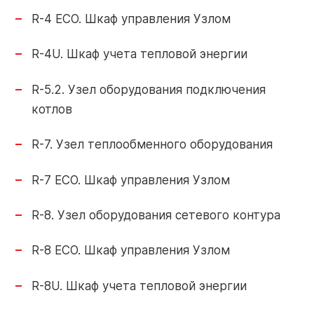
+7 (910) 252-73-29
R-4 ECO. Шкаф управления Узлом
Поиск
service@razional.ru
по
R-4U. Шкаф учета тепловой энергии
сайту
R-5.2. Узел оборудования подключения
котлов
Условия продаж
RU
R-7. Узел теплообменного оборудования
Антикоррупционная политика
Обработка персональных данных
R-7 ECO. Шкаф управления Узлом
R-8. Узел оборудования сетевого контура
R-8 ECO. Шкаф управления Узлом
© 2026 РАЦИОНАЛ
R-8U. Шкаф учета тепловой энергии
Правовая оговорка