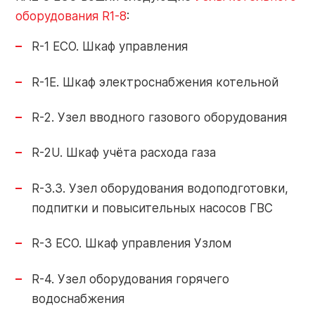
Контакты
оборудования R1-8
:
Контакты
R-1 ECO. Шкаф управления
О заводе
R-1E. Шкаф электроснабжения котельной
Объекты
Обратная
Новости
R-2. Узел вводного газового оборудования
связь
R-2U. Шкаф учёта расхода газа
Портал
R-3.3. Узел оборудования водоподготовки,
Завод РАЦИОНАЛ: г. Липецк
партнера
подпитки и повысительных насосов ГВС
+7 (4742) 51-91-01
R-3 ECO. Шкаф управления Узлом
info-pk@razional.ru
Online-
R-4. Узел оборудования горячего
сервис
водоснабжения
Сервисная служба РАЦИОНАЛ: