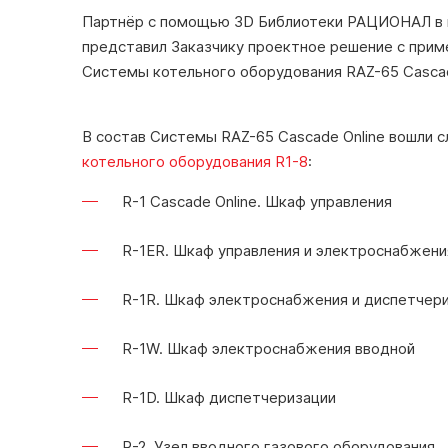
info-pk@razional.ru
service@
Партнёр с помощью 3D Библиотеки РАЦИОНАЛ в 
представил Заказчику проектное решение с при
Системы котельного оборудования RAZ-65 Cascad
В состав Системы RAZ-65 Cascade Online вошли
котельного оборудования R1-8
:
© 2026 РАЦИОНАЛ
Правова
R-1 Cascade Online. Шкаф управления
R-1ER. Шкаф управления и электроснабжения
R-1R. Шкаф электроснабжения и диспетчер
R-1W. Шкаф электроснабжения вводной
R-1D. Шкаф диспетчеризации
R-2. Узел вводного газового оборудования