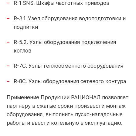
R-1 SNS. Шкафы частотных приводов
+7 (910) 252-73-29
Поиск
R-3.1. Узел оборудования водоподготовки и
service@razional.ru
по
подпитки
сайту
R-5.2. Узлы оборудования подключения
котлов
Условия продаж
RU
Антикоррупционная политика
R-7C. Узлы теплообменного оборудования
Обработка персональных данных
R-8C. Узлы оборудования сетевого контура
Применение Продукции РАЦИОНАЛ позволяет
партнеру в сжатые сроки произвести монтаж
оборудования, выполнить пуско-наладочные
© 2026 РАЦИОНАЛ
работы и ввести котельную в эксплуатацию.
Правовая оговорка