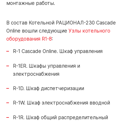
монтажные работы.
Контакты
Контакты
В состав Котельной РАЦИОНАЛ-230 Cascade
О заводе
Online вошли следующие
Узлы котельного
Объекты
оборудования R1-8
:
Обратная
Новости
связь
R-1 Cascade Online. Шкаф управления
R-1ER. Шкафы управления и
электроснабжения
Портал
Завод РАЦИОНАЛ: г. Липецк
партнера
R-1D. Шкаф диспетчеризации
+7 (4742) 51-91-01
R-1W. Шкаф электроснабжения вводной
info-pk@razional.ru
Online-
сервис
R-1R. Шкаф общий распределительный
Сервисная служба РАЦИОНАЛ: