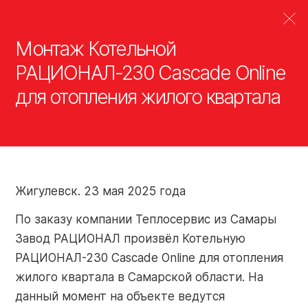
Монтаж Котельной
РАЦИОНАЛ-230 Cascade Online
О
для отопления жилого квартала
Котельные РАЦИОНАЛ
Производство
Готовые решения РАЦИОНАЛ
Завод РАЦИОНАЛ
Пресс-материал
Продукция РАЦ
РАЦИОНАЛ 2
компании
Водогрейны
Тепловые пункты
Оборудование завода
котельные
Узлы оборудования теплового пункта
Испытание продукции
RAZ 2-350. 
Продукция
котельного
Развитие продукции
Системы котельного оборудования
Жигулевск. 23 мая 2025 года
оборудовани
Узлы котельного оборудования
По заказу компании Теплосервис из Самары
Партнеры
R 1-8. Узлы 
Дополнительное оборудование
Завод РАЦИОНАЛ произвёл Котельную
оборудовани
РАЦИОНАЛ-230 Cascade Online для отопления
жилого квартала в Самарской области. На
Портал Партнера
R-9. Модуль
Объекты
данный момент на объекте ведутся
Online-Service