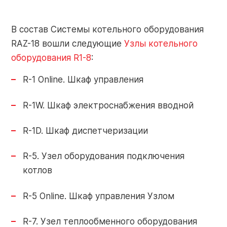
Контакты
Контакты
В состав Системы котельного оборудования
RAZ-18 вошли следующие
Узлы котельного
О заводе
оборудования R1-8
:
Объекты
Обратная
R-1 Online. Шкаф управления
Новости
связь
R-1W. Шкаф электроснабжения вводной
R-1D. Шкаф диспетчеризации
Портал
Завод РАЦИОНАЛ: г. Липецк
партнера
R-5. Узел оборудования подключения
+7 (4742) 51-91-01
котлов
info-pk@razional.ru
Online-
R-5 Online. Шкаф управления Узлом
сервис
Сервисная служба РАЦИОНАЛ:
R-7. Узел теплообменного оборудования