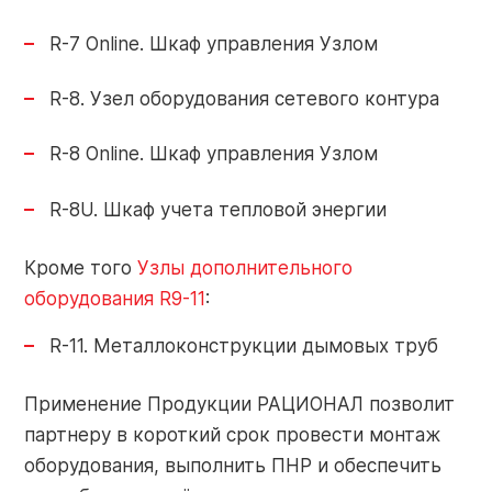
+7 (910) 252-73-29
R-7 Online. Шкаф управления Узлом
Поиск
service@razional.ru
по
R-8. Узел оборудования сетевого контура
сайту
R-8 Online. Шкаф управления Узлом
Условия продаж
RU
R-8U. Шкаф учета тепловой энергии
Антикоррупционная политика
Кроме того
Узлы дополнительного
Обработка персональных данных
оборудования R9-11
:
R-11. Металлоконструкции дымовых труб
Применение Продукции РАЦИОНАЛ позволит
партнеру в короткий срок провести монтаж
© 2026 РАЦИОНАЛ
оборудования, выполнить ПНР и обеспечить
Правовая оговорка