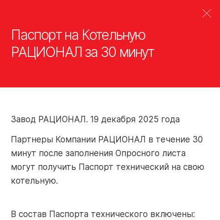
Паспорт на Котельную
РАЦИОНАЛ за 30 минут
О
Котельные РАЦИОНАЛ
Производство
Готовые решения РАЦИОНАЛ
Завод РАЦИОНАЛ
Пресс-материал
Продукция РАЦ
РАЦИОНАЛ 2
компании
Водогрейны
Тепловые пункты
Оборудование завода
котельные
Узлы оборудования теплового пункта
Испытание продукции
RAZ 2-350. 
Завод РАЦИОНАЛ. 19 декабря 2025 года
Продукция
котельного
Развитие продукции
Системы котельного оборудования
Партнеры Компании РАЦИОНАЛ в течение 30
оборудовани
Узлы котельного оборудования
минут после заполнения Опросного листа
Партнеры
R 1-8. Узлы 
Дополнительное оборудование
могут получить Паспорт технический на свою
оборудовани
котельную.
Портал Партнера
R-9. Модуль
Объекты
В состав Паспорта технического включены:
Online-Service