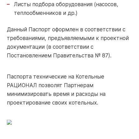
Листы подбора оборудования (насосов,
+7 (910) 252-73-29
Поиск
теплообменников и др.)
service@razional.ru
по
Данный Паспорт оформлен в соответствии с
сайту
требованиями, предъявляемыми к проектной
документации (в соответствии с
Условия продаж
Постановлением Правительства № 87).
RU
Антикоррупционная политика
Паспорта технические на Котельные
Обработка персональных данных
РАЦИОНАЛ позволят Партнерам
минимизировать время и расходы на
проектирование своих котельных.
© 2026 РАЦИОНАЛ
Правовая оговорка