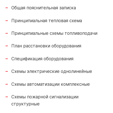
Контакты
Общая пояснительная записка
Контакты
Принципиальная тепловая схема
О заводе
Объекты
Принципиальные схемы топливоподачи
Обратная
Новости
связь
План расстановки оборудования
Спецификация оборудования
Портал
Завод РАЦИОНАЛ: г. Липецк
Схемы электрические однолинейные
партнера
+7 (4742) 51-91-01
Схемы автоматизации комплексные
info-pk@razional.ru
Online-
Схемы пожарной сигнализации
сервис
структурные
Сервисная служба РАЦИОНАЛ: