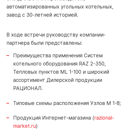
Контакты
автоматизированных угольных котельных,
завод с 30-летней историей.
Контакты
О заводе
В ходе встречи руководству компании-
Объекты
Обратная
партнера были представлены:
Новости
связь
Преимущества применения Систем
котельного оборудования RAZ 2-350,
Тепловых пунктов ML 1-100 и широкий
Портал
ассортимент Дилерской продукции
Завод РАЦИОНАЛ: г. Липецк
партнера
РАЦИОНАЛ.
+7 (4742) 51-91-01
Типовые схемы расположения Узлов M 1-8;
info-pk@razional.ru
Online-
сервис
Продукция Интернет-магазина (
razional-
market.ru
)
Сервисная служба РАЦИОНАЛ: