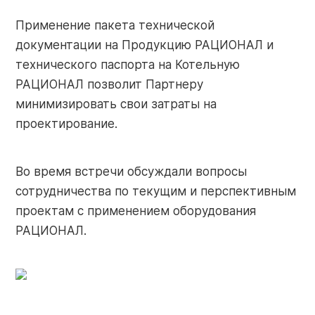
+7 (910) 252-73-29
Применение пакета технической
Поиск
service@razional.ru
документации на Продукцию РАЦИОНАЛ и
по
технического паспорта на Котельную
сайту
РАЦИОНАЛ позволит Партнеру
минимизировать свои затраты на
проектирование.
Условия продаж
RU
Антикоррупционная политика
Во время встречи обсуждали вопросы
Обработка персональных данных
сотрудничества по текущим и перспективным
проектам с применением оборудования
РАЦИОНАЛ.
© 2026 РАЦИОНАЛ
Правовая оговорка