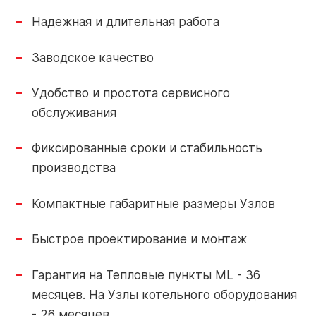
Контакты
Надежная и длительная работа
Контакты
Заводское качество
О заводе
Объекты
Удобство и простота сервисного
Обратная
Новости
обслуживания
связь
Фиксированные сроки и стабильность
производства
Портал
Завод РАЦИОНАЛ: г. Липецк
партнера
Компактные габаритные размеры Узлов
+7 (4742) 51-91-01
Быстрое проектирование и монтаж
info-pk@razional.ru
Online-
Гарантия на Тепловые пункты ML - 36
сервис
месяцев. На Узлы котельного оборудования
Сервисная служба РАЦИОНАЛ:
- 26 месяцев