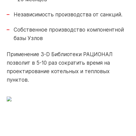
+7 (910) 252-73-29
Поиск
Независимость производства от санкций.
service@razional.ru
по
Собственное производство компонентной
сайту
базы Узлов
Условия продаж
Применение 3-D Библиотеки РАЦИОНАЛ
RU
позволит в 5-10 раз сократить время на
Антикоррупционная политика
проектирование котельных и тепловых
Обработка персональных данных
пунктов.
© 2026 РАЦИОНАЛ
Правовая оговорка