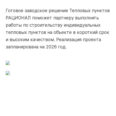
+7 (910) 252-73-29
Готовое заводское решение Тепловых пунктов
Поиск
service@razional.ru
РАЦИОНАЛ поможет партнеру выполнить
по
работы по строительству индивидуальных
сайту
тепловых пунктов на объекте в короткий срок
и высоким качеством. Реализация проекта
Условия продаж
запланирована на 2026 год.
RU
Антикоррупционная политика
Обработка персональных данных
© 2026 РАЦИОНАЛ
Правовая оговорка