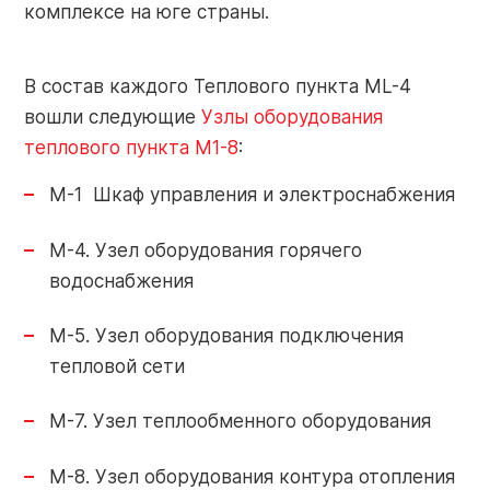
комплексе на юге страны.
Контакты
Контакты
В состав каждого Теплового пункта ML-4
О заводе
вошли следующие
Узлы оборудования
Объекты
теплового пункта M1-8
:
Обратная
Новости
связь
М-1 Шкаф управления и электроснабжения
M-4. Узел оборудования горячего
водоснабжения
Портал
Завод РАЦИОНАЛ: г. Липецк
партнера
M-5. Узел оборудования подключения
+7 (4742) 51-91-01
тепловой сети
info-pk@razional.ru
Online-
M-7. Узел теплообменного оборудования
сервис
Сервисная служба РАЦИОНАЛ:
M-8. Узел оборудования контура отопления