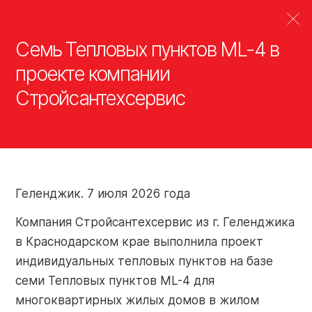
Семь Тепловых пунктов ML-4 в
проекте компании
О
Стройсантехсервис
Котельные РАЦИОНАЛ
Производство
Готовые решения РАЦИОНАЛ
Завод РАЦИОНАЛ
Пресс-материал
Продукция РАЦ
РАЦИОНАЛ 2
компании
Водогрейны
Тепловые пункты
Оборудование завода
котельные
Узлы оборудования теплового пункта
Испытание продукции
RAZ 2-350. 
Продукция
котельного
Развитие продукции
Системы котельного оборудования
Геленджик. 7 июля 2026 года
оборудовани
Узлы котельного оборудования
Компания Стройсантехсервис из г. Геленджика
Партнеры
R 1-8. Узлы 
Дополнительное оборудование
в Краснодарском крае выполнила проект
оборудовани
индивидуальных тепловых пунктов на базе
семи Тепловых пунктов ML-4 для
Портал Партнера
R-9. Модуль
Объекты
многоквартирных жилых домов в жилом
Online-Service