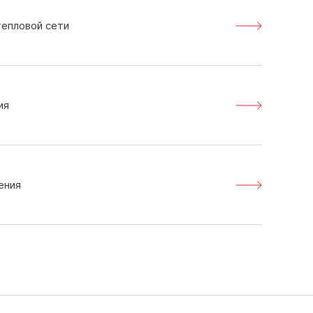
тепловой сети
ия
ения