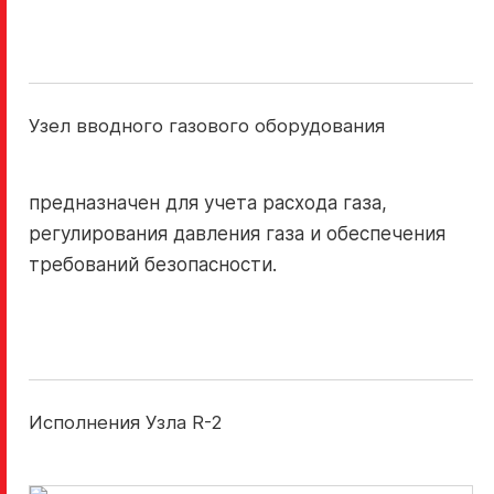
“РАЦИОНАЛ. Мы тепло”
Узел вводного газового оборудования
Мы познали тепло и отдаем его вам, чтобы вы
предназначен для учета расхода газа,
могли согреть самое дорогое.
регулирования давления газа и обеспечения
требований безопасности.
Исполнения Узла R-2