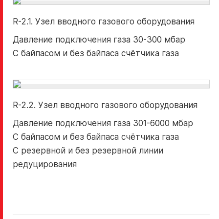
R-2.1. Узел вводного газового оборудования
Давление подключения газа 30-300 мбар
“РАЦИОНАЛ. Кто мы”
С байпасом и без байпаса счётчика газа
Качество оборудования, безопасность,
современный промышленный дизайн,
рациональные отопительные решения.
R-2.2. Узел вводного газового оборудования
Давление подключения газа 301-6000 мбар
С байпасом и без байпаса счётчика газа
C резервной и без резервной линии
редуцирования