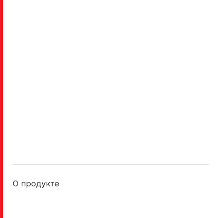
Контакты
Обратная
связь
Портал
партнера
Online-
О продукте
сервис